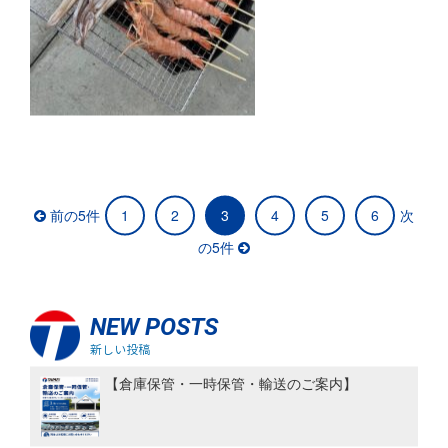
前の5件
1
2
3
4
5
6
次
の5件
NEW POSTS
新しい投稿
【倉庫保管・一時保管・輸送のご案内】