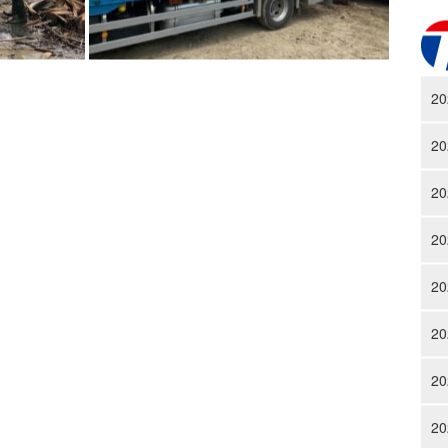
20
20
20
20
20
20
20
20