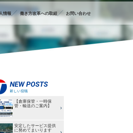
人情報
働き方改革への取組
お問い合わせ
NEW POSTS
新しい投稿
【倉庫保管・一時保
管・輸送のご案内】
安定したサービス提供
に努めてまいります