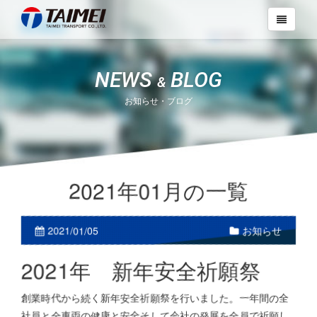
NEWS
BLOG
&
お知らせ・ブログ
2021年01月の一覧
2021/01/05
お知らせ
2021年 新年安全祈願祭
創業時代から続く新年安全祈願祭を行いました。一年間の全
社員と全車両の健康と安全そして会社の発展を全員で祈願し