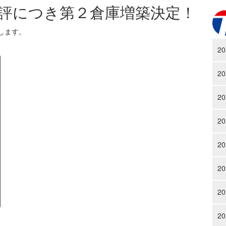
評につき第２倉庫増築決定！
します。
。
20
20
20
20
20
20
20
20