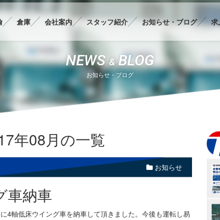
輸
倉庫
会社案内
スタッフ紹介
お知らせ・ブログ
求
BLOG
NEWS
&
お知らせ・ブログ
017年08月の一覧
お知らせ
グ車納車
たに4軸低床ウイング車を納車して頂きました。今後も運転し易