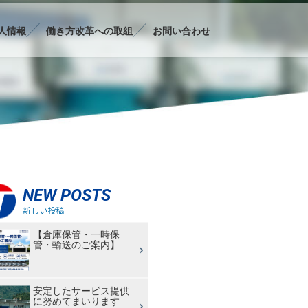
人情報
働き方改革への取組
お問い合わせ
NEW POSTS
新しい投稿
【倉庫保管・一時保
管・輸送のご案内】
安定したサービス提供
に努めてまいります