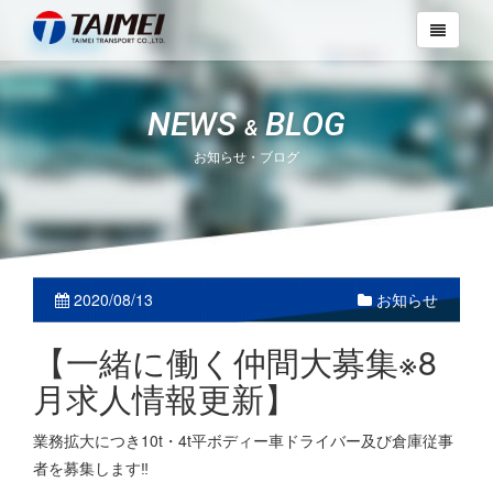
NEWS
BLOG
&
お知らせ・ブログ
2020/08/13
お知らせ
【一緒に働く仲間大募集※8
月求人情報更新】
業務拡大につき10t・4t平ボディー車ドライバー及び倉庫従事
者を募集します‼️